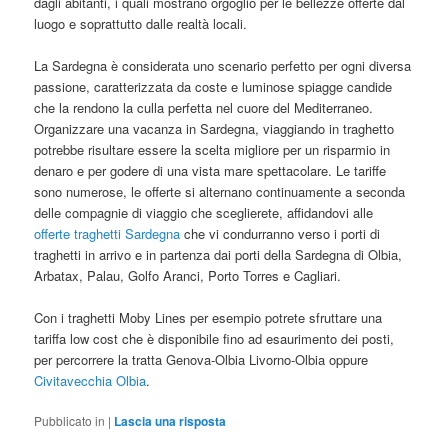
dagli abitanti, i quali mostrano orgoglio per le bellezze offerte dal
luogo e soprattutto dalle realtà locali.
La Sardegna è considerata uno scenario perfetto per ogni diversa
passione, caratterizzata da coste e luminose spiagge candide
che la rendono la culla perfetta nel cuore del Mediterraneo.
Organizzare una vacanza in Sardegna, viaggiando in traghetto
potrebbe risultare essere la scelta migliore per un risparmio in
denaro e per godere di una vista mare spettacolare. Le tariffe
sono numerose, le offerte si alternano continuamente a seconda
delle compagnie di viaggio che sceglierete, affidandovi alle
offerte traghetti Sardegna
che vi condurranno verso i porti di
traghetti in arrivo e in partenza dai porti della Sardegna di Olbia,
Arbatax, Palau, Golfo Aranci, Porto Torres e Cagliari.
Con i traghetti Moby Lines per esempio potrete sfruttare una
tariffa low cost che è disponibile fino ad esaurimento dei posti,
per percorrere la tratta Genova-Olbia Livorno-Olbia oppure
Civitavecchia Olbia
.
Pubblicato in
|
Lascia una risposta