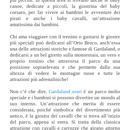
più piccini. In questa area si trovano anche le baby
canoe, dedicate a piccoli, la giostrina del baby
corsaro, per far vivere ai bambini le avventure dei
pirati e anche i baby cavalli, un’attrazione
amatissima dai bambini.
Chi ama viaggiare con il trenino o gustarsi le giostre
più speciali può dedicarsi all’Orto Bruco, anch’essa
una delle attrazioni storiche e famose di Gardaland, o
dedicarsi a un bel giretto sulla monorotaia, un vero e
proprio trenino che attraversa il parco da una
posizione sopraelevata e che permette dalla sua
altezza di vedere le montagne russe e tutte le
attrazioni più adrenaliniche!
Non c’è che dire,
Gardaland orari
è un parco molto
speciale e i bambini si possono divertire un mondo al
suo interno. Un’attrazione che merita di essere
considerata, poiché simbolica del divertimento più
antico, è la giostra dei cavalli che si trova all’inizio
del parco, appena si entra. Si tratta della classica
attrazione con cavalli e carrozze che girano attorno