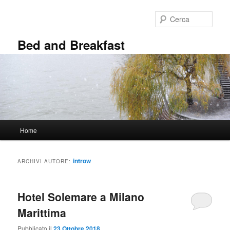
Vai
Vai
al
al
Cerca
contenuto
contenuto
principale
secondario
Bed and Breakfast
Menu
Home
principale
introw
ARCHIVI AUTORE:
Hotel Solemare a Milano
Marittima
Pubblicato il
23 Ottobre 2018