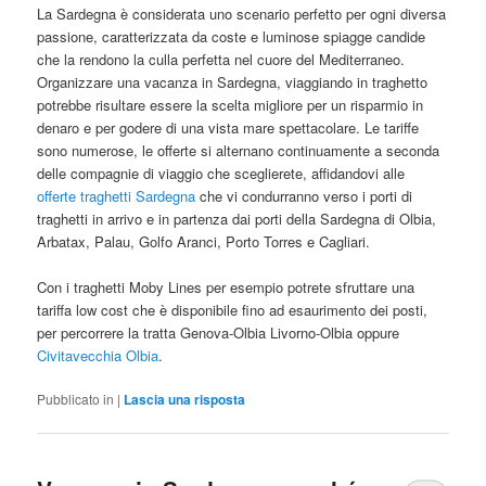
La Sardegna è considerata uno scenario perfetto per ogni diversa
passione, caratterizzata da coste e luminose spiagge candide
che la rendono la culla perfetta nel cuore del Mediterraneo.
Organizzare una vacanza in Sardegna, viaggiando in traghetto
potrebbe risultare essere la scelta migliore per un risparmio in
denaro e per godere di una vista mare spettacolare. Le tariffe
sono numerose, le offerte si alternano continuamente a seconda
delle compagnie di viaggio che sceglierete, affidandovi alle
offerte traghetti Sardegna
che vi condurranno verso i porti di
traghetti in arrivo e in partenza dai porti della Sardegna di Olbia,
Arbatax, Palau, Golfo Aranci, Porto Torres e Cagliari.
Con i traghetti Moby Lines per esempio potrete sfruttare una
tariffa low cost che è disponibile fino ad esaurimento dei posti,
per percorrere la tratta Genova-Olbia Livorno-Olbia oppure
Civitavecchia Olbia
.
Pubblicato in
|
Lascia una risposta