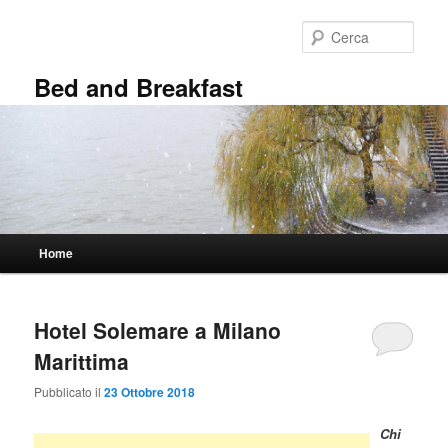
Vai
Vai
al
al
Cerca
contenuto
contenuto
principale
secondario
Bed and Breakfast
Menu
Home
principale
Hotel Solemare a Milano
Marittima
Pubblicato il
23 Ottobre 2018
Chi