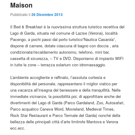
Maison
Pubblicato il
26 Dicembre 2013
Il Bed & Breakfast è la nuovissima struttura turistico recettiva del
Lago di Garda, situata nel comune di Lazise (Verona), località
Pacengo, a pochi passi dal porto turistico”Nautica Casarola”,
dispone di camere, dotate ciascuna di bagno con doccia , aria
condizionata/riscaldamento autonomo, telefono, mini bar,
cassetta di sicurezza, – TV e DVD. Disponiamo di impianto WIFI
in tutte le zone – terrazza solarium con idromassaggio.
L’ambiente accogliente e raffinato, l’assoluta cortesia e
disponibilità del personale, rappresentano il miglior viatico per
una vacanza all’insegna del benessere e della tranquillità. Nelle
immediate vicinanze, la possibilità poi, di approfittare anche dei
divertimenti del Lago di Garda (Parco Gardaland, Zoo, Autosafari,
Parco acquatico Caneva Word, Movieland, Medieval Times,
Rock Star Restaurant e Parco Termale del Garda) nonché della
bellezza delle principali città d’arte limitrofe Mantova e Verona
ecc.ecc.